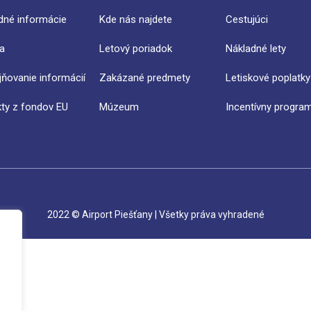
dné informácie
Kde nás najdete
Cestujúci
ra
Letový poriadok
Nákladné lety
jňovanie informácií
Zakázané predmety
Letiskové poplatky
kty z fondov EU
Múzeum
Incentívny progra
2022 © Airport Piešťany | Všetky práva vyhradené