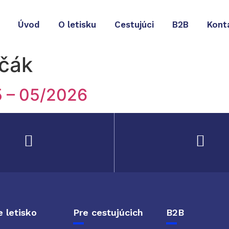
Úvod
O letisku
Cestujúci
B2B
Kont
ečák
5 – 05/2026
 letisko
Pre cestujúcich
B2B