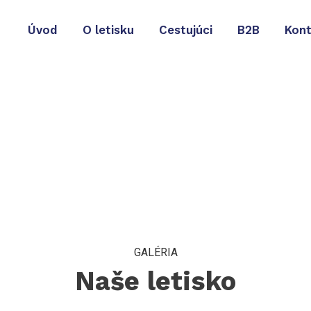
Úvod
O letisku
Cestujúci
B2B
Kont
a
GALÉRIA
Naše letisko