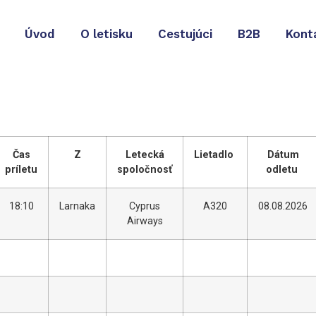
Úvod
O letisku
Cestujúci
B2B
Kont
Čas
Z
Letecká
Lietadlo
Dátum
príletu
spoločnosť
odletu
18:10
Larnaka
Cyprus
A320
08.08.2026
Airways