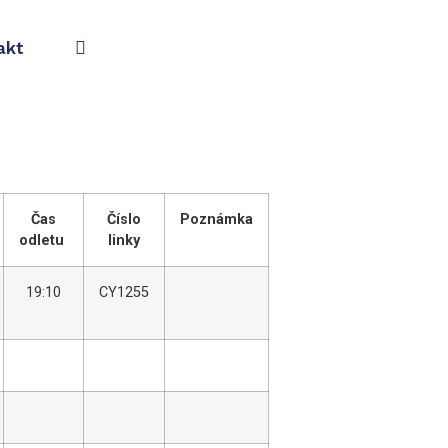
akt
Čas
Číslo
Poznámka
odletu
linky
19:10
CY1255